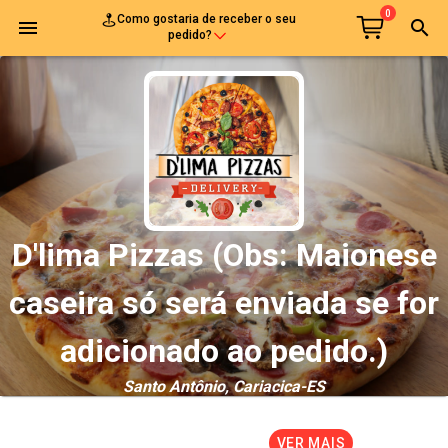
0
Como gostaria de receber o seu
map_pin_ellipse
cart
menu
search
pedido?
chevron_down
D'lima Pizzas (Obs: Maionese
caseira só será enviada se for
adicionado ao pedido.)
Santo Antônio, Cariacica-ES
30 mim -
Mínimo 30,00
|
VER MAIS